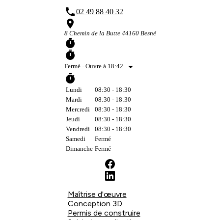
phone
02 49 88 40 32
place
8 Chemin de la Butte 44160 Besné
timer
timer
arrow_drop_down
Fermé
· Ouvre à 18:42
timer
Lundi
08:30 - 18:30
Mardi
08:30 - 18:30
Mercredi
08:30 - 18:30
Jeudi
08:30 - 18:30
Vendredi
08:30 - 18:30
Samedi
Fermé
Dimanche
Fermé
Maîtrise d'œuvre
Conception 3D
Permis de construire