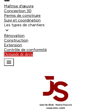
Maîtrise d'œuvre
Conception 3D
Permis de construire
Suivi et coordination
Les types de chantiers
expand_more
Rénovation
Construction
Extension
Contrôle de conformité
Demande de devis
menu