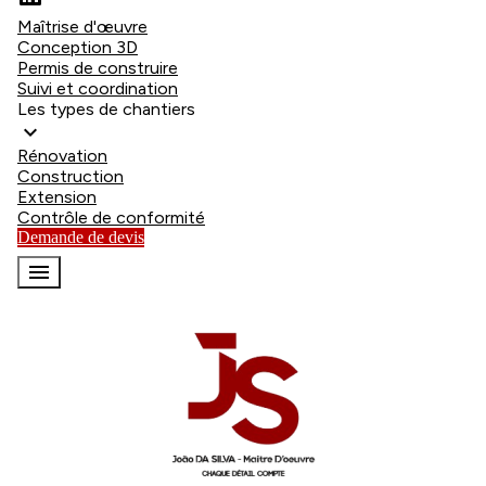
Maîtrise d'œuvre
Conception 3D
Permis de construire
Suivi et coordination
Les types de chantiers
expand_more
Rénovation
Construction
Extension
Contrôle de conformité
Demande de devis
menu