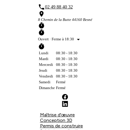
phone
02 49 88 40 32
place
8 Chemin de la Butte 44160 Besné
timer
timer
arrow_drop_down
Ouvert
· Ferme à 18:30
timer
Lundi
08:30 - 18:30
Mardi
08:30 - 18:30
Mercredi
08:30 - 18:30
Jeudi
08:30 - 18:30
Vendredi
08:30 - 18:30
Samedi
Fermé
Dimanche
Fermé
Maîtrise d'œuvre
Conception 3D
Permis de construire