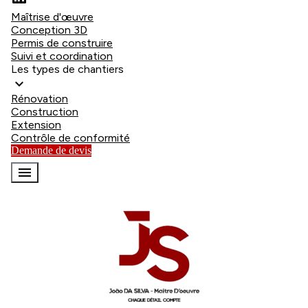
Maîtrise d'œuvre
Conception 3D
Permis de construire
Suivi et coordination
Les types de chantiers
expand_more
Rénovation
Construction
Extension
Contrôle de conformité
Demande de devis
menu