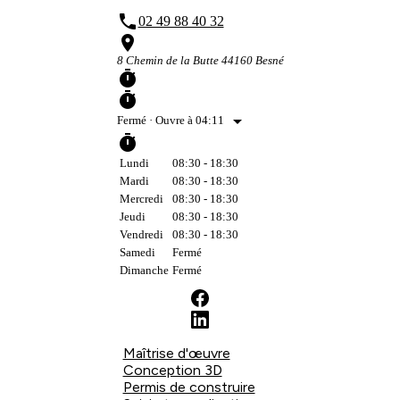
phone
02 49 88 40 32
place
8 Chemin de la Butte 44160 Besné
timer
timer
arrow_drop_down
Fermé
· Ouvre à 04:11
timer
Lundi
08:30 - 18:30
Mardi
08:30 - 18:30
Mercredi
08:30 - 18:30
Jeudi
08:30 - 18:30
Vendredi
08:30 - 18:30
Samedi
Fermé
Dimanche
Fermé
Maîtrise d'œuvre
Conception 3D
Permis de construire